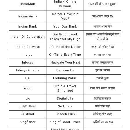
India ki Online
IndiaMart
भारत की ऑनलाइन दुकान
Dukaan
Do You Have It in
Indian Army
क्या आपके अंदर है?
You?
Indian Bank
Your Own Bank
आपका अपना बैंक
Our Groundwork
हमारी नींव आपको ऊँचाइयों तक
Indian Oil Corporation
Takes You Sky High
ले जाती है
Indian Railways
Lifeline of the Nation
राष्ट्र की जीवन रेखा
Indigo
On-Time, Every Time
हर बार समय पर
Infosys
Navigate Your Next
आपका अगला कदम
Infosys Finacle
Bank on Us
हम पर भरोसा
ITC
Enduring Value
स्थायी मूल्य
Train & Travel
ixigo
ट्रेन और सफर आसान
Simplified
Jio
Digital Life
डिजिटल लाइफ़
JSW Steel
No Limits
कोई सीमा नहीं
JustDial
Search Plus
खोजिए और पाइए
Kingfisher
King of Good Times
खुशियों का बादशाह
Let’s Make Money