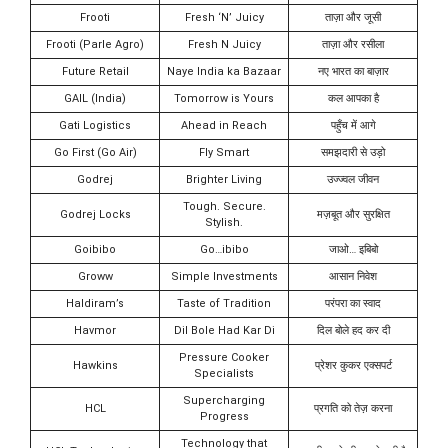
Frooti
Fresh ‘N’ Juicy
ताज़ा और जूसी
Frooti (Parle Agro)
Fresh N Juicy
ताज़ा और रसीला
Future Retail
Naye India ka Bazaar
नए भारत का बाज़ार
GAIL (India)
Tomorrow is Yours
कल आपका है
Gati Logistics
Ahead in Reach
पहुँच में आगे
Go First (Go Air)
Fly Smart
समझदारी से उड़ो
Godrej
Brighter Living
उज्ज्वल जीवन
Tough. Secure.
Godrej Locks
मज़बूत और सुरक्षित
Stylish.
Goibibo
Go…ibibo
जाओ… इबिबो
Groww
Simple Investments
आसान निवेश
Haldiram’s
Taste of Tradition
परंपरा का स्वाद
Havmor
Dil Bole Had Kar Di
दिल बोले हद कर दी
Pressure Cooker
Hawkins
प्रेशर कुकर एक्सपर्ट
Specialists
Supercharging
HCL
प्रगति को तेज़ करना
Progress
Technology that