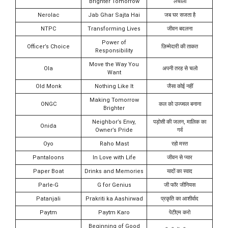
Brighter Tomorrow
लचीला
Nerolac
Jab Ghar Sajta Hai
जब घर सजता है
NTPC
Transforming Lives
जीवन बदलना
Power of
Officer’s Choice
ज़िम्मेदारी की ताकत
Responsibility
Move the Way You
Ola
अपनी तरह से चलो
Want
Old Monk
Nothing Like It
जैसा कोई नहीं
Making Tomorrow
ONGC
कल को उज्ज्वल बनाना
Brighter
Neighbor’s Envy,
पड़ोसी की जलन, मालिक का
Onida
Owner’s Pride
गर्व
Oyo
Raho Mast
रहो मस्त
Pantaloons
In Love with Life
जीवन से प्यार
Paper Boat
Drinks and Memories
यादों का स्वाद
Parle-G
G for Genius
जी फॉर जीनियस
Patanjali
Prakriti ka Aashirwad
प्रकृति का आशीर्वाद
Paytm
Paytm Karo
पेटीएम करो
Beginning of Good