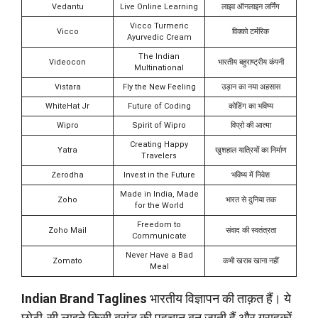
Vedantu
Live Online Learning
लाइव ऑनलाइन लर्निंग
Vicco Turmeric
Vicco
विक्को टर्मरिक
Ayurvedic Cream
The Indian
Videocon
भारतीय बहुराष्ट्रीय कंपनी
Multinational
Vistara
Fly the New Feeling
उड़ान का नया अहसास
WhiteHat Jr
Future of Coding
कोडिंग का भविष्य
Wipro
Spirit of Wipro
विप्रो की आत्मा
Creating Happy
Yatra
खुशहाल यात्रियों का निर्माण
Travelers
Zerodha
Invest in the Future
भविष्य में निवेश
Made in India, Made
Zoho
भारत से दुनिया तक
for the World
Freedom to
Zoho Mail
संवाद की स्वतंत्रता
Communicate
Never Have a Bad
Zomato
कभी खराब खाना नहीं
Meal
Indian Brand Taglines
भारतीय विज्ञापन की ताक़त हैं। ये
छोटी-सी लाइने किसी ब्रांड की पहचान बन जाती हैं और ग्राहकों