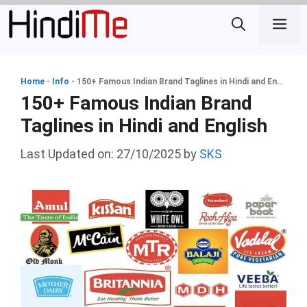
Skip
Me
to
content
Home
-
Info
-
150+ Famous Indian Brand Taglines in Hindi and English
150+ Famous Indian Brand
Taglines in Hindi and English
Last Updated on: 27/10/2025
by
SKS