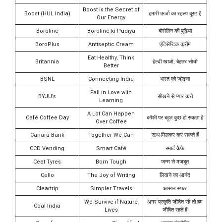
Boost is the Secret of
Boost (HUL India)
हमारी ऊर्जा का रहस्य बूस्ट है
Our Energy
Boroline
Boroline ki Pudiya
बोरोलिन की पुड़िया
BoroPlus
Antiseptic Cream
एंटिसेप्टिक क्रीम
Eat Healthy, Think
Britannia
हेल्दी खाओ, बेहतर सोचो
Better
BSNL
Connecting India
भारत को जोड़ना
Fall in Love with
BYJU’s
सीखने से प्यार करो
Learning
A Lot Can Happen
Café Coffee Day
कॉफी पर बहुत कुछ हो सकता है
Over Coffee
Canara Bank
Together We Can
साथ मिलकर कर सकते हैं
CCD Vending
Smart Café
स्मार्ट कैफ़े
Ceat Tyres
Born Tough
जन्म से मजबूत
Cello
The Joy of Writing
लिखने का आनंद
Cleartrip
Simpler Travels
आसान सफर
We Survive if Nature
अगर प्रकृति जीवित रहे तो हम
Coal India
Lives
जीवित रहते हैं