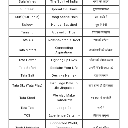
Sula Wines
The Spirit of India
भारत की आत्मा
Sunfeast
Spread the Smile
मुस्कान फैलाओ
Surf (HUL India)
Daag Acche Hain
दाग़ अच्छे हैं
Swiggy
Hunger Satisfied
भूख मिटेगी
Tanishq
A Jewel of Trust
विश्वास का गहना
Tata AIA
Rakshakaran Ki Reet
रक्षा की परंपरा
Connecting
Tata Motors
आकांक्षाओं को जोड़ना
Aspirations
Tata Power
Lighting up Lives
जीवन को रोशन करना
Tata Safari
Reclaim Your Life
अपनी ज़िंदगी वापस पाएं
Tata Salt
Desh ka Namak
देश का नमक
Isko Laga Dala To
Tata Sky (Tata Play)
लगा डाला तो झिंगालाला
Life Jingalala
We Also Make
Tata Steel
हम कल भी बनाते हैं
Tomorrow
Tata Tea
Jaago Re
जागो रे
TCS
Experience Certainty
निश्चित अनुभव
Connected World,
Tech Mahindra
Connected
जुड़ी हुई दुनिया