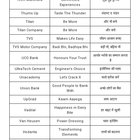
Experiences
Thums Up
Taste The Thunder
थंडस्ट द थंडर
Titan
Be More
और भी बनो
Titan Company
Be More
और बनो
TVS
Makes Life Easy
जीवन आसान बनाए
TVS Motor Company
Badi Bhi, Badhiya Bhi
बड़ी भी, बढ़िया भी
आपके भरोसे का सम्मान करता
UCO Bank
Honours Your Trust
है
UltraTech Cement
Engineer’s Choice
इंजीनियर की पसंद
Unacademy
Let’s Crack It
चलो क्रैक करें
Good People to Bank
Union Bank
अच्छे लोगों का बैंक
With
UpGrad
Kaam Aayega
काम आएगा
Happiness in Every
Vadilal
हर बाइट में खुशी
Bite
Van Heusen
Power Dressing
पावर ड्रेसिंग
Transforming
Vedanta
तत्वों को बदलना
Elements