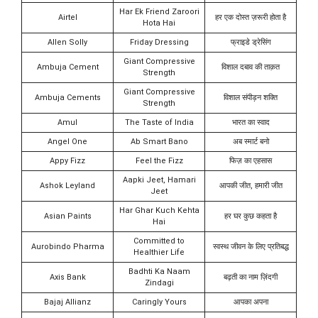
Har Ek Friend Zaroori
Airtel
हर एक दोस्त ज़रूरी होता है
Hota Hai
Allen Solly
Friday Dressing
फ्राइडे ड्रेसिंग
Giant Compressive
Ambuja Cement
विशाल दबाव की ताक़त
Strength
Giant Compressive
Ambuja Cements
विशाल संपीड़न शक्ति
Strength
Amul
The Taste of India
भारत का स्वाद
Angel One
Ab Smart Bano
अब स्मार्ट बनो
Appy Fizz
Feel the Fizz
फिज़ का एहसास
Aapki Jeet, Hamari
Ashok Leyland
आपकी जीत, हमारी जीत
Jeet
Har Ghar Kuch Kehta
Asian Paints
हर घर कुछ कहता है
Hai
Committed to
Aurobindo Pharma
स्वस्थ जीवन के लिए प्रतिबद्ध
Healthier Life
Badhti Ka Naam
Axis Bank
बढ़ती का नाम ज़िंदगी
Zindagi
Bajaj Allianz
Caringly Yours
आपका अपना