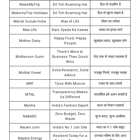
MakeMyTrip
Dil Toh Roaming Hai
दिल तो रोअमिंग है
MakemyTrip Holidays
Dil Toh Roaming Hai
दिल तो घूमना चाहता है
Maruti Suzuki India
Way of Life
जीवन का तरीका
Max Life
Karo Zyada Ka Iraada
ज़्यादा का इरादा करो
Happy Food, Happy
Mother Dairy
खुशहाल खाना, खुशहाल लोग
People
There’s More to
Motherson Sumi
Business Than Quick
तेज़ लाभ से ज्यादा व्यवसाय है
Wins
Solid Research, Solid
Motilal Oswal
मज़बूत रिसर्च, मज़बूत सलाह
Advice
MRF
Tyres With Muscle
मसल के साथ टायर्स
Transparency Makes
MTNL
पारदर्शिता हमें अलग बनाती है
Us Different
Myntra
India’s Fashion Expert
भारत का फैशन एक्सपर्ट
Zero Budget; Zero
NABARD
शून्य बजट; शून्य अपशिष्ट
Waste
Naukri.com
India’s No.1 Job Site
भारत का नं.1 जॉब साइट
Resilient Today for a
उज्ज्वल भविष्य के लिए आज
Nayara Energy