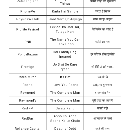
Peter England
अच्छी चीज़ों की शुरुआत
Things
PhonePe
Karta Hai Simple
करता है सिंपल
PhysicsWallah
Saaf Samajh Aayega
साफ समझ आएगा
Fevicol ka Jod Hai,
Pidilite Fevicol
फेविकोल का जोड़ है
Tutega Nahi
The Name You Can
PNB
भरोसे का नाम
Bank Upon
Har Family Hogi
PolicyBazaar
हर परिवार होगा इंश्योर्ड
Insured
Jo Biwi Se Kare
Prestige
जो बीवी से करे प्यार…
Pyaar…
Radio Mirchi
It’s Hot
यह हॉट है
Rasna
I Love You Rasna
आई लव यू रासना
Raymond
The Complete Man
द कम्प्लीट मैन
Raymond’s
The Complete Man
पूरी तरह का आदमी
Red FM
Bajate Raho
बजाते रहो
Apno Ko, Apne
RedBus
अपनों को ले चलो
Sapno Ko Le Chalo
Reliance Capital
Death of Debt
कर्ज की मृत्यु