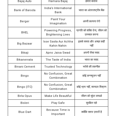
Bajaj Auto
Hamara Bajaj
हमारा बजाज
India’s International
Bank of Baroda
भारत का अंतरराष्ट्रीय बैंक
Bank
Paint Your
Berger
अपनी कल्पना रंगो
Imagination
Powering Progress,
प्रगति को शक्ति देना, जीवन को
BHEL
Brightening Lives
उज्ज्वल करना
Isse Sasta Aur Achha
इससे सस्ता और अच्छा कहीं
Big Bazaar
Kahin Nahin
नहीं
Bikaji
Apno Jaisa Swad
अपनों जैसा स्वाद
Bikanervala
The Taste of India
भारत का स्वाद
Binani Cement
Trusted Technology
भरोसे की तकनीक
No Confusion, Great
Bingo
कोई कन्फ्यूजन नहीं
Combination
No Confusion, Great
Bingo (ITC)
कोई भ्रम नहीं, शानदार मिश्रण
Combination
Birla Opus
Make Life Beautiful
जीवन को सुंदर बनाओ
Bisleri
Play Safe
सुरक्षित रहो
Because Time is
Blue Dart
क्योंकि समय ज़रूरी है
Important