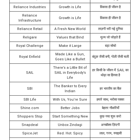
Reliance Industries
Growth is Life
विकास ही जीवन है
Reliance
Growth is Life
विकास ही जीवन है
Infrastructure
Reliance Retail
A Fresh New World
ताज़गी भरी नई दुनिया
Religare
Values that Bind
मूल्य जो जोड़ते हैं
Royal Challenge
Make it Large
बड़ा सोचो
Made Like a Gun,
Royal Enfield
बंदूक जैसी बनी, गोली जैसी चली
Goes Like a Bullet
There’s a Little Bit of
हर किसी के जीवन में SAIL का
SAIL
SAIL in Everybody’s
थोड़ा सा हिस्सा है
Life
The Banker to Every
SBI
हर भारतीय का बैंक
Indian
SBI Life
With Us, You’re Sure
हमारे साथ, भरोसा पक्का
Shine.com
Better Jobs
बेहतर नौकरियाँ
Shoppers Stop
Start Something New
कुछ नया शुरू करो
Snapdeal
Unbox Zindagi
अनबॉक्स ज़िंदगी
SpiceJet
Red. Hot. Spicy.
लाल, गरम, स्पाइसी