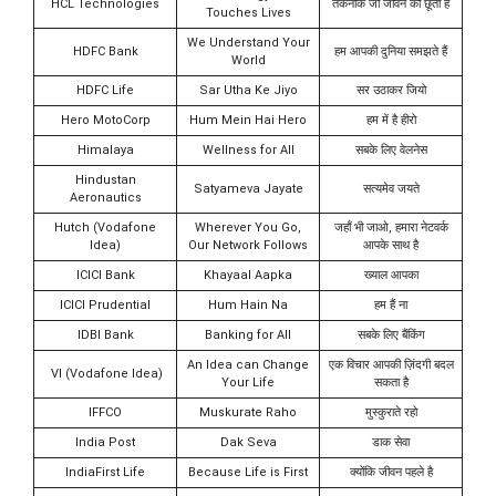
HCL Technologies
तकनीक जो जीवन को छूती है
Touches Lives
We Understand Your
HDFC Bank
हम आपकी दुनिया समझते हैं
World
HDFC Life
Sar Utha Ke Jiyo
सर उठाकर जियो
Hero MotoCorp
Hum Mein Hai Hero
हम में है हीरो
Himalaya
Wellness for All
सबके लिए वेलनेस
Hindustan
Satyameva Jayate
सत्यमेव जयते
Aeronautics
Hutch (Vodafone
Wherever You Go,
जहाँ भी जाओ, हमारा नेटवर्क
Idea)
Our Network Follows
आपके साथ है
ICICI Bank
Khayaal Aapka
ख्याल आपका
ICICI Prudential
Hum Hain Na
हम हैं ना
IDBI Bank
Banking for All
सबके लिए बैंकिंग
An Idea can Change
एक विचार आपकी ज़िंदगी बदल
VI (Vodafone Idea)
Your Life
सकता है
IFFCO
Muskurate Raho
मुस्कुराते रहो
India Post
Dak Seva
डाक सेवा
IndiaFirst Life
Because Life is First
क्योंकि जीवन पहले है