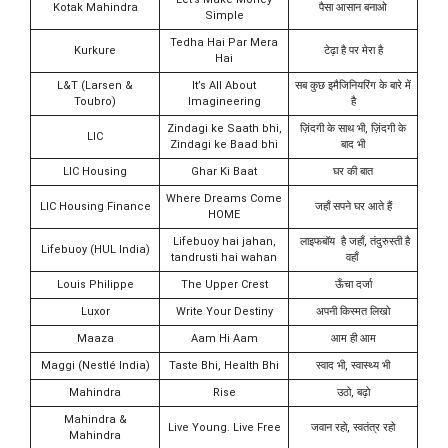
Kotak Mahindra
पैसा आसान बनाओ
Simple
Tedha Hai Par Mera
Kurkure
टेढ़ा है पर मेरा है
Hai
L&T (Larsen &
It’s All About
सब कुछ इमैजिनियरिंग के बारे में
Toubro)
Imagineering
है
Zindagi ke Saath bhi,
ज़िंदगी के साथ भी, ज़िंदगी के
LIC
Zindagi ke Baad bhi
बाद भी
LIC Housing
Ghar Ki Baat
घर की बात
Where Dreams Come
LIC Housing Finance
जहाँ सपने घर आते हैं
HOME
Lifebuoy hai jahan,
लाइफबॉय है जहाँ, तंदुरुस्ती है
Lifebuoy (HUL India)
tandrusti hai wahan
वहाँ
Louis Philippe
The Upper Crest
ऊँचा दर्जा
Luxor
Write Your Destiny
अपनी किस्मत लिखो
Maaza
Aam Hi Aam
आम ही आम
Maggi (Nestlé India)
Taste Bhi, Health Bhi
स्वाद भी, स्वास्थ्य भी
Mahindra
Rise
उठो, बढ़ो
Mahindra &
Live Young. Live Free
जवान रहो, स्वतंत्र रहो
Mahindra