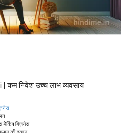
| कम निवेश उच्च लाभ व्यवसाय
ज़नेस
कान
मेकिंग बिज़नेस
मान की दुकान