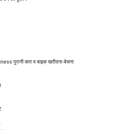
ess पुरानी कार व बाइक खरीदना-बेचना
स
ट
य